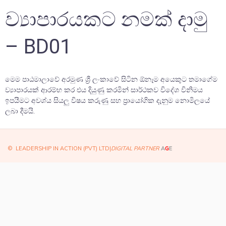
ව්‍යාපාරයකට නමක් දාමු
– BD01
මෙම පාඨමාලාවේ අරමුණ ශ්‍රී ලංකාවේ සිටින ඕනෑම අයෙකුට තමාගේම
ව්‍යාපාරයක් ආරම්භ කර එය දියුණු කරමින් සාර්ථකව විදේශ විනිමය
ඉපයීමට අවශ්ය සියලු විෂය කරුණු සහ ප්‍රායෝගික දැනුම නොමිලයේ
ලබා දීමයි.
© LEADERSHIP IN ACTION (PVT) LTD|
DIGITAL PARTNER
A
G
E